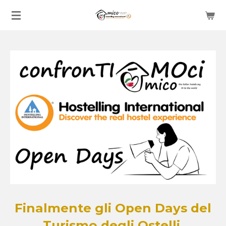
Vai
al
contenuto
principale
Finalmente gli Open Days del
Turismo degli Ostelli.