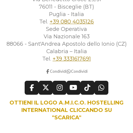
76011 - Bisceglie (BT)
Puglia - Italia
Tel.
+39 080 4035126
Sede Operativa
Via Nazionale 163
88066 - Sant'Andrea Apostolo dello Ionio (CZ)
Calabria – Italia
Tel.
+39 3331617691
Condividi
Condividi
F
X
I
Y
T
W
a
n
o
i
h
OTTIENI IL LOGO A.M.I.C.O. HOSTELLING
c
s
u
k
a
e
t
T
T
t
INTERNATIONAL CLICCANDO SU
b
a
u
o
s
"SCARICA"
o
g
b
k
A
o
r
e
p