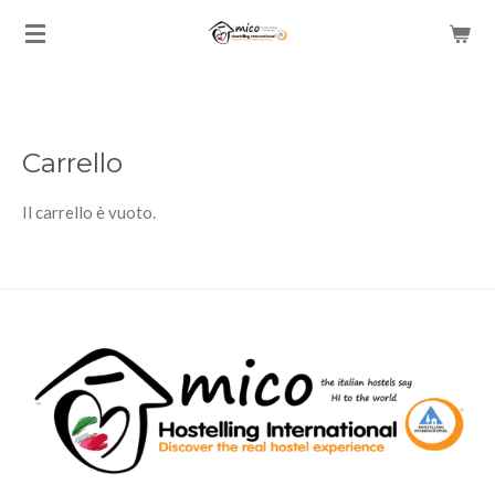
Vai
al
contenuto
principale
Carrello
Il carrello è vuoto.