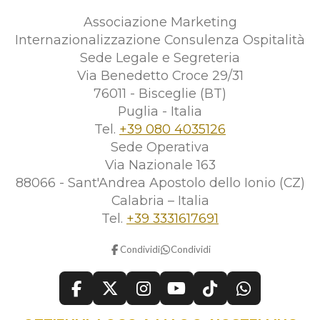
Associazione Marketing
Internazionalizzazione Consulenza Ospitalità
Sede Legale e Segreteria
Via Benedetto Croce 29/31
76011 - Bisceglie (BT)
Puglia - Italia
Tel.
+39 080 4035126
Sede Operativa
Via Nazionale 163
88066 - Sant'Andrea Apostolo dello Ionio (CZ)
Calabria – Italia
Tel.
+39 3331617691
Condividi
Condividi
F
X
I
Y
T
W
a
n
o
i
h