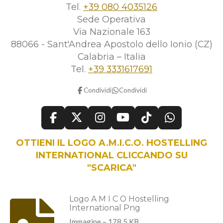
Tel.
+39 080 4035126
Sede Operativa
Via Nazionale 163
88066 - Sant'Andrea Apostolo dello Ionio (CZ)
Calabria – Italia
Tel.
+39 3331617691
Condividi
Condividi
F
X
I
Y
T
W
a
n
o
i
h
OTTIENI IL LOGO A.M.I.C.O. HOSTELLING
c
s
u
k
a
e
t
T
T
t
INTERNATIONAL CLICCANDO SU
b
a
u
o
s
"SCARICA"
o
g
b
k
A
o
r
e
p
k
a
p
Logo A M I C O Hostelling
International Png
m
Immagine – 178,5 KB