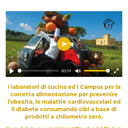
P
l
a
00:59
y
P
M
E
l
u
n
I laboratori di cucina ed i Campus per la
a
t
t
corretta alimentazione per prevenire
y
e
e
l'obesità, le malattie cardiovascolari ed
r
il diabete consumando cibi a base di
f
prodotti a chilometro zero.
u
l