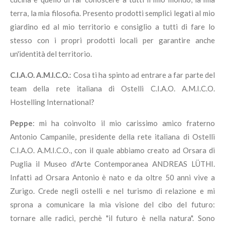
terra, la mia filosofia. Presento prodotti semplici legati al mio
giardino ed al mio territorio e consiglio a tutti di fare lo
stesso con i propri prodotti locali per garantire anche
un'identità del territorio.
C.I.A.O. A.M.I.C.O.
: Cosa ti ha spinto ad entrare a far parte del
team della rete italiana di Ostelli C.I.A.O. A.M.I.C.O.
Hostelling International?
Peppe
: mi ha coinvolto il mio carissimo amico fraterno
Antonio Campanile, presidente della rete italiana di Ostelli
C.I.A.O. A.M.I.C.O., con il quale abbiamo creato ad Orsara di
Puglia il Museo d'Arte Contemporanea ANDREAS LÜTHI.
Infatti ad Orsara Antonio è nato e da oltre 50 anni vive a
Zurigo. Crede negli ostelli e nel turismo di relazione e mi
sprona a comunicare la mia visione del cibo del futuro:
tornare alle radici, perchè "il futuro è nella natura". Sono