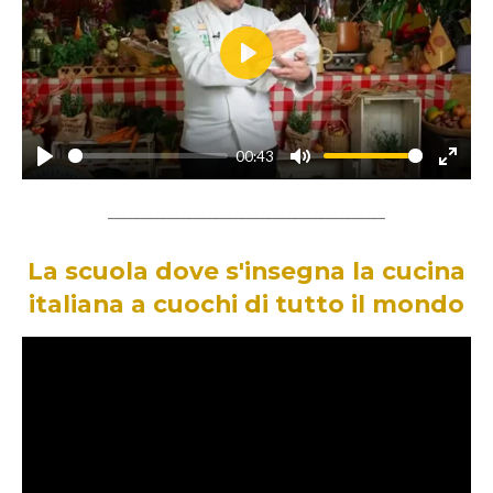
P
l
a
00:43
y
P
M
E
l
u
n
__________________________________________
a
t
t
y
e
e
La scuola dove s'insegna la cucina
r
italiana a cuochi di tutto il mondo
f
u
l
l
s
c
r