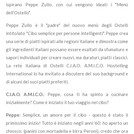
ispirano Peppe Zullo, con cui vengono ideati i "Menù
dell’Ostello".
Peppe Zullo è il "padre" del nuovo menù degli Ostelli
intitolato "Cibo semplice per persone intelligenti". Peppe crea
una serie di piatti ispirati alle regioni italiane e dimostra come
gli ingredienti italiani possano essere esaltati da sfumature e
sapori individuali per creare nuovi, ma duraturi, piatti classici.
La rete italiana di Ostelli C.I.A.O. A.M.I.C.O. Hostelling
International lo ha invitato a discutere del suo background e
di alcuni dei suoi piatti preferiti.
C.I.A.O. A.M.I.C.O.
: Peppe, cosa ti ha spinto a cucinare
inizialmente? Come è iniziato il tuo viaggio nel cibo?
Peppe
: Semplice, un amore per il cibo - questo è stato il
primissimo inizio! Tutto è iniziato negli anni '60: ho aperto un
chiosco: (panini con mortadella e birra Peroni), credo che ora