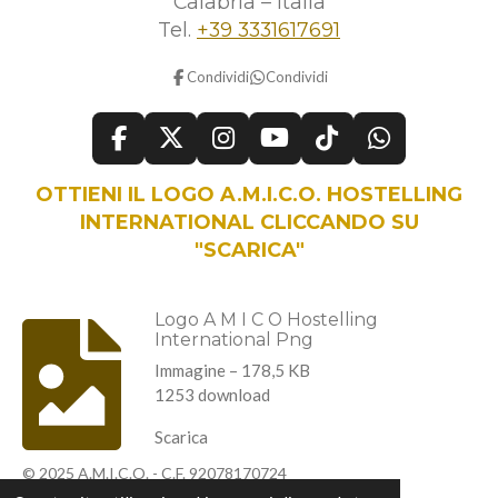
Calabria – Italia
Tel.
+39 3331617691
Condividi
Condividi
F
X
I
Y
T
W
a
n
o
i
h
OTTIENI IL LOGO A.M.I.C.O. HOSTELLING
c
s
u
k
a
e
t
T
T
t
INTERNATIONAL CLICCANDO SU
b
a
u
o
s
"SCARICA"
o
g
b
k
A
o
r
e
p
k
a
p
Logo A M I C O Hostelling
International Png
m
Immagine – 178,5 KB
1253 download
Scarica
© 2025 A.M.I.C.O. - C.F. 92078170724