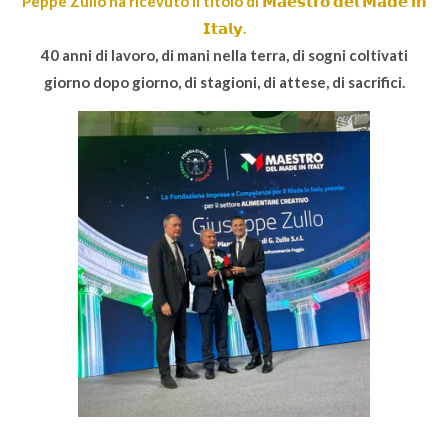
Peppe Zullo ha ricevuto il titolo di 𝗠𝗮𝗲𝘀𝘁𝗿𝗼 𝗱𝗲𝗹 𝗠𝗮𝗱𝗲 𝗶𝗻
l
𝗜𝘁𝗮𝗹𝘆.
s
40 anni di lavoro, di mani nella terra, di sogni coltivati
c
giorno dopo giorno, di stagioni, di attese, di sacrifici.
r
e
e
n