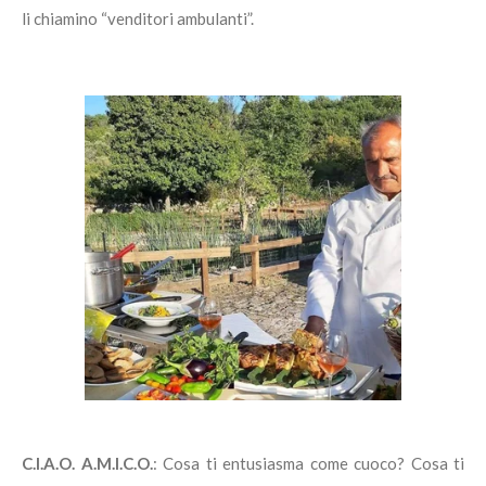
li chiamino “venditori ambulanti”.
C.I.A.O. A.M.I.C.O.
: Cosa ti entusiasma come cuoco? Cosa ti